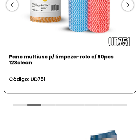
pcs
Xmop com extrusão manual 123clean
Código: UD685