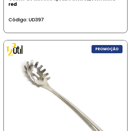
red
Cerâmica
Código: UD397
Limpeza e Organização
Promoção
PROMOÇÃO
Somente em promoção