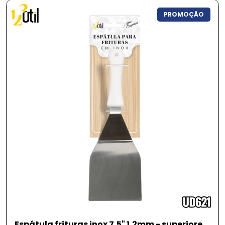
PROMOÇÃO
Espátula frituras inox 7,5" 1,2mm - superiore