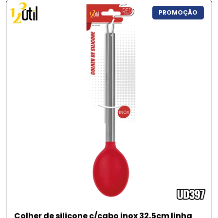
Categorias
PROMOÇÃO
Utilidades domésticas
Porta tempero e moedor
Raladores e mixer
Utensílios
Talheres
Inox
Acessórios
Cozinha
Organização
Vidros
Queima de Estoque
Colher de silicone c/cabo inox 32,5cm linha