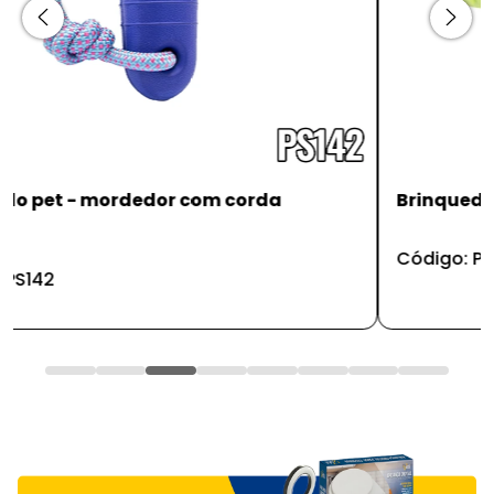
Brinquedo pet - disco colorido 12,8x2,8cm
Código: PS100