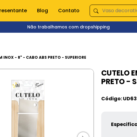
resentante
Blog
Contato
Não trabalhamos com dropshipping
ÇA NOSSAS CATEGORIAS
s domésticas
Queima de Estoque
 INOX - 8" - CABO ABS PRETO - SUPERIORE
CUTELO E
empero e moedor
Fitnes
PRETO - 
s e mixer
Pet Shop
s
Jardinagem
Ferramentas
Código: UD6
Jogos
os
Brinquedos
Armarinhos
ação
Especific
 Organização