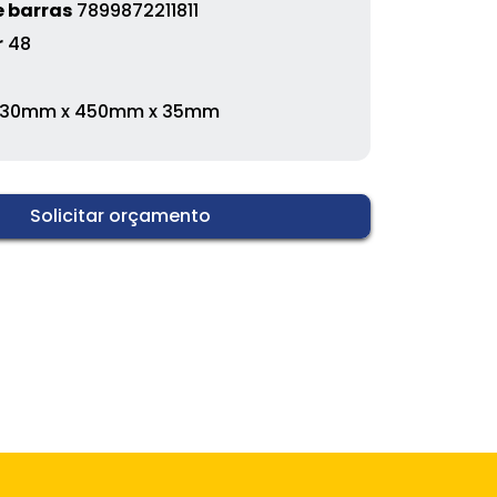
 barras
7899872211811
r
48
130mm x 450mm x 35mm
Solicitar orçamento