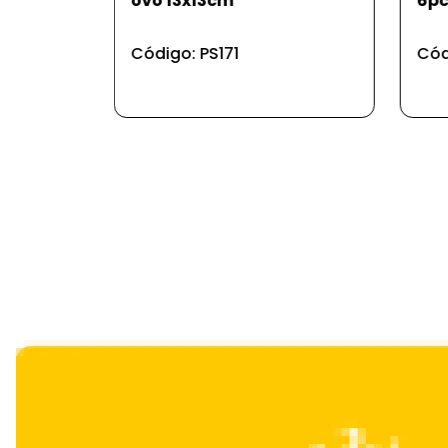
6pcs cx.31.5*20*4.5cm
fas
cx3
Código: BD125
Cód