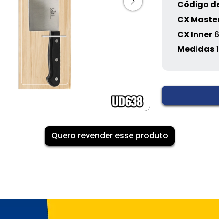
Código de
CX Maste
CX Inner
6
Medidas
Quero revender esse produto