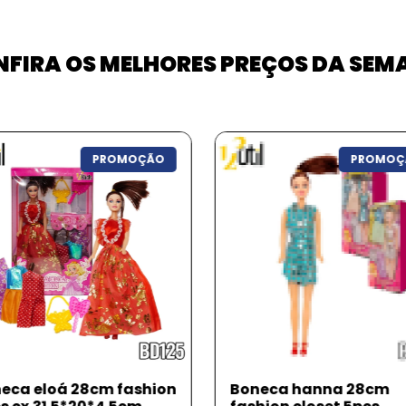
FIRA OS MELHORES PREÇOS DA SE
PROMOÇÃO
PROMOÇ
eca hanna 28cm
Alicate mini de bico 4,5'