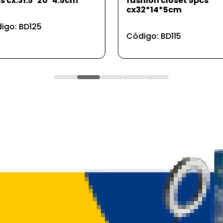
hion closet 5pcs
13,5cm
2*14*5cm
Código: FR55
igo: BD115