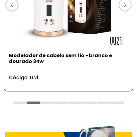
delador de cabelo sem fio - branco e
Chav
ourado 34w
Códi
digo: UN1